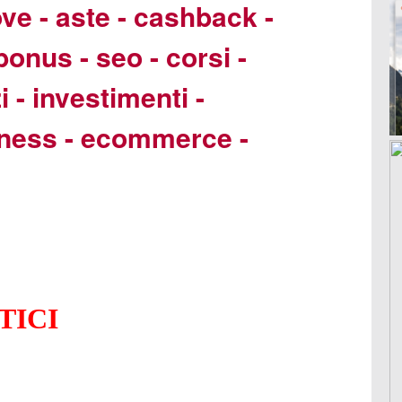
ove - aste - cashback -
- bonus - seo - corsi -
i - investimenti -
iness - ecommerce -
STICI