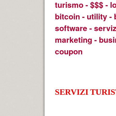
turismo - $$$ - l
bitcoin - utility 
software - serviz
marketing - bus
coupon
SERVIZI TURI